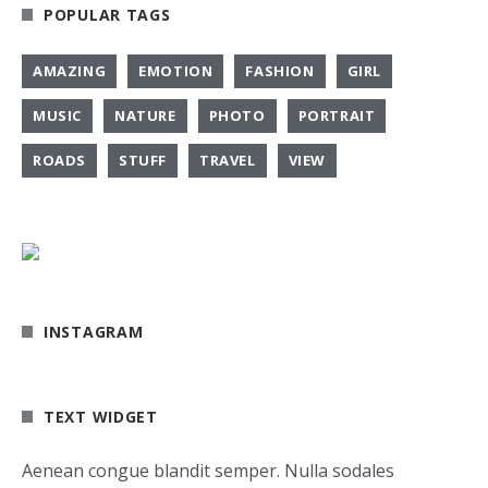
POPULAR TAGS
AMAZING
EMOTION
FASHION
GIRL
MUSIC
NATURE
PHOTO
PORTRAIT
ROADS
STUFF
TRAVEL
VIEW
INSTAGRAM
TEXT WIDGET
Aenean congue blandit semper. Nulla sodales