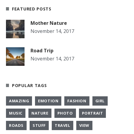
FEATURED POSTS
Mother Nature
November 14, 2017
Road Trip
November 14, 2017
POPULAR TAGS
AMAZING
EMOTION
FASHION
GIRL
MUSIC
NATURE
PHOTO
PORTRAIT
ROADS
STUFF
TRAVEL
VIEW