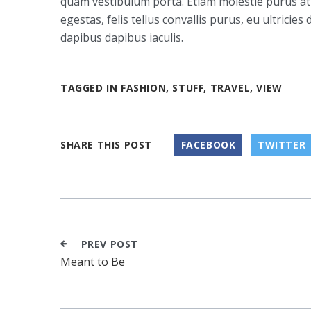
quam vestibulum porta. Etiam molestie purus at 
egestas, felis tellus convallis purus, eu ultricies
dapibus dapibus iaculis.
TAGGED IN
FASHION
,
STUFF
,
TRAVEL
,
VIEW
SHARE THIS POST
FACEBOOK
TWITTER
PREV POST
Meant to Be