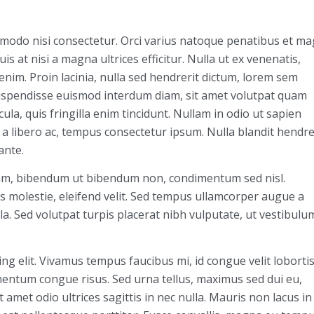
mmodo nisi consectetur. Orci varius natoque penatibus et ma
s at nisi a magna ultrices efficitur. Nulla ut ex venenatis,
 enim. Proin lacinia, nulla sed hendrerit dictum, lorem sem
 Suspendisse euismod interdum diam, sit amet volutpat quam
ula, quis fringilla enim tincidunt. Nullam in odio ut sapien
a libero ac, tempus consectetur ipsum. Nulla blandit hendre
ante.
am, bibendum ut bibendum non, condimentum sed nisl.
 molestie, eleifend velit. Sed tempus ullamcorper augue a
la. Sed volutpat turpis placerat nibh vulputate, ut vestibulu
g elit. Vivamus tempus faucibus mi, id congue velit lobortis 
ementum congue risus. Sed urna tellus, maximus sed dui eu,
 amet odio ultrices sagittis in nec nulla. Mauris non lacus in