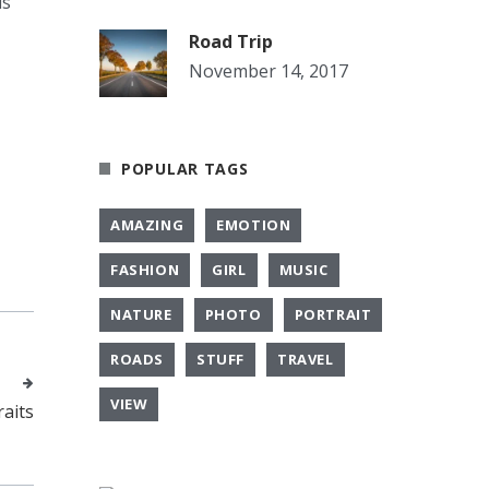
us
Road Trip
November 14, 2017
POPULAR TAGS
AMAZING
EMOTION
FASHION
GIRL
MUSIC
NATURE
PHOTO
PORTRAIT
ROADS
STUFF
TRAVEL
T
VIEW
raits