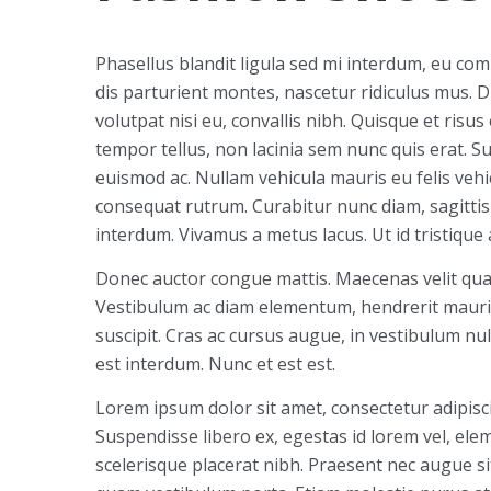
Phasellus blandit ligula sed mi interdum, eu co
dis parturient montes, nascetur ridiculus mus. Dui
volutpat nisi eu, convallis nibh. Quisque et risus
tempor tellus, non lacinia sem nunc quis erat.
euismod ac. Nullam vehicula mauris eu felis vehic
consequat rutrum. Curabitur nunc diam, sagittis 
interdum. Vivamus a metus lacus. Ut id tristique 
Donec auctor congue mattis. Maecenas velit qu
Vestibulum ac diam elementum, hendrerit mauris
suscipit. Cras ac cursus augue, in vestibulum nul
est interdum. Nunc et est est.
Lorem ipsum dolor sit amet, consectetur adipiscin
Suspendisse libero ex, egestas id lorem vel, el
scelerisque placerat nibh. Praesent nec augue sit