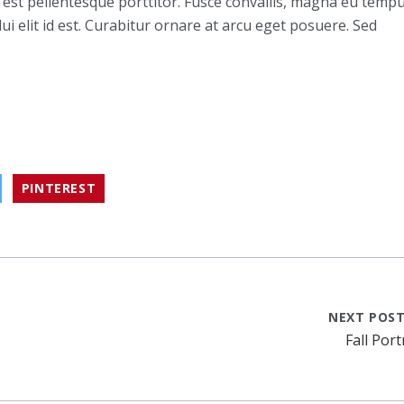
est pellentesque porttitor. Fusce convallis, magna eu temp
 dui elit id est. Curabitur ornare at arcu eget posuere. Sed
PINTEREST
NEXT POS
Fall Port